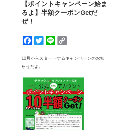
【ポイントキャンペーン始ま
るよ】半額クーポンGetだ
ぜ！
F
T
Li
C
a
wi
n
o
c
tt
e
p
10月からスタートするキャンペーンのお知
e
er
y
らせだよ。
b
Li
o
n
o
k
k