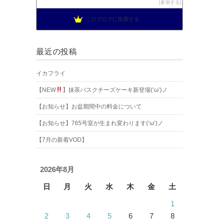
参加する
このブログに投票する
最近の投稿
イカフライ
【NEW
】抹茶バスクチーズケーキ新登場(‘ω’)ノ
【お知らせ】お盆期間中の料金について
【お知らせ】765号室が生まれ変わります(‘ω’)ノ
【7月の新着VOD】
2026年8月
日
月
火
水
木
金
土
1
2
3
4
5
6
7
8