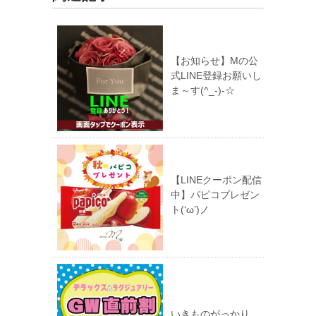
【お知らせ】Mの公
式LINE登録お願いし
ま～す(^_-)-☆
【LINEクーポン配信
中】パピコプレゼン
ト(‘ω’)ノ
いきものがっかり