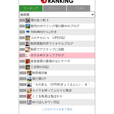
ランキング
ポイント
ブロ画
僕の歩く町３
1位
能代のボウリング場の爺やのブログ
2位
Yokotterのつぶやき
3位
コルチカム’ｓ LIFE日記
4位
秋田県能代市でイキテルブログ
5位
秋田でアクティブに活動
6位
ホテルＭスタッフブログ
7位
改造放置の墓場のセレナーデ
8位
三太郎の日記
9位
秋田掲示板
10位
酒だ酒だ!!
11位
「その名も、行円寺(ぎょうえんじ）」&「その名も、明くん」
12位
カメラを持ってぶらりと散歩
13位
くぐる鳥居は鬼ばかり
14位
ゆりほんタウン日記
15位
このカテゴリを全て表示