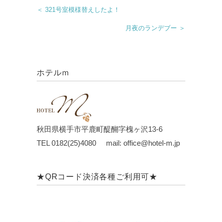
＜ 321号室模様替えしたよ！
月夜のランデブー ＞
ホテルｍ
秋田県横手市平鹿町醍醐字槐ヶ沢13-6
TEL 0182(25)4080 mail: office@hotel-m.jp
★QRコード決済各種ご利用可★