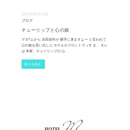
2015年04月23日
ブログ
チューリップと心の旅
マダ?ムから 吉田栄作が 横手に来ますよー と言われて
心の旅を思い出した ホテルｍフロントでっす ま、 オレ
は 本家、チューリップの 心
...
続きを読む