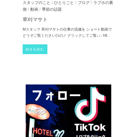
スタッフのこと
/
ひとりごと
/
ブログ
/
ラブホの裏
側
/
動画
/
季節の話題
草刈マサト
Mスタッフ 草刈マサトの仕事の流儀を ショート動画で
どうぞご覧ください(‘ω’)ノ クリックしてご覧↓↓↓ htt
...
続きを読む