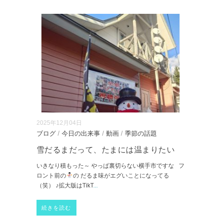
2025年12月04日
ブログ
/
今日の出来事
/
動画
/
季節の話題
雪だるまだって、たまには温まりたい
いきなり積もった～ やっぱ裏切らない横手市ですな フ
ロント前の
の だるま味がエグいことになってる
（笑） ♪拡大版はTikT
...
続きを読む