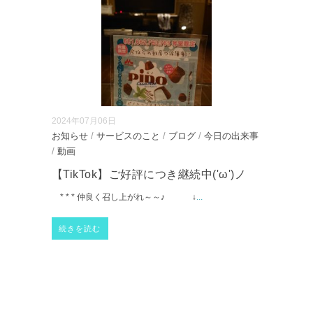
2024年07月06日
お知らせ
/
サービスのこと
/
ブログ
/
今日の出来事
/
動画
【TikTok】ご好評につき継続中('ω')ノ
* * * 仲良く召し上がれ～～♪ ↓
...
続きを読む