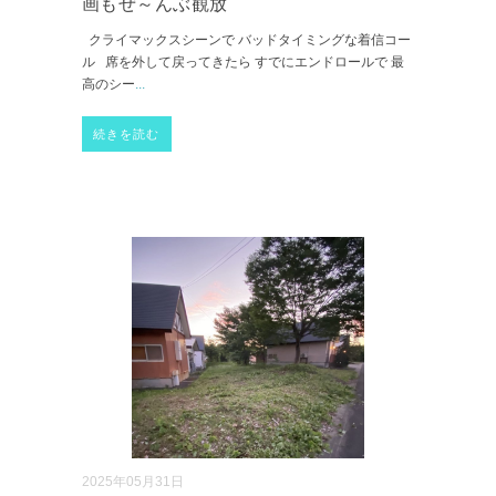
画もぜ～んぶ観放
クライマックスシーンで バッドタイミングな着信コー
ル 席を外して戻ってきたら すでにエンドロールで 最
高のシー
...
続きを読む
2025年05月31日