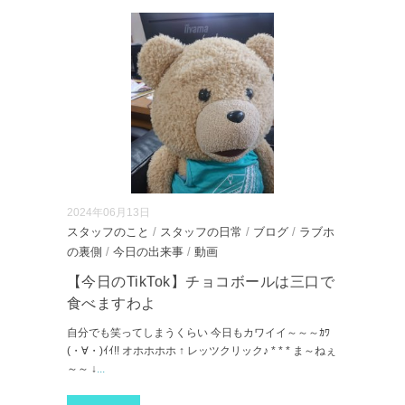
2024年06月13日
スタッフのこと
/
スタッフの日常
/
ブログ
/
ラブホ
の裏側
/
今日の出来事
/
動画
【今日のTikTok】チョコボールは三口で
食べますわよ
自分でも笑ってしまうくらい 今日もカワイイ～～～ｶﾜ
(・∀・)ｲｲ!! オホホホホ ↑ レッツクリック♪ * * * ま～ねぇ
～～ ↓
...