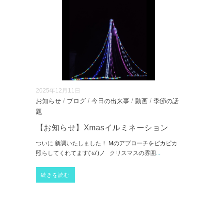
2025年12月11日
お知らせ
/
ブログ
/
今日の出来事
/
動画
/
季節の話
題
【お知らせ】Xmasイルミネーション
ついに 新調いたしました！ Mのアプローチをピカピカ
照らしてくれてます(‘ω’)ノ クリスマスの雰囲
...
続きを読む