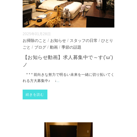
2025年01月28日
お掃除のこと
/
お知らせ
/
スタッフの日常
/
ひとり
ごと
/
ブログ
/
動画
/
季節の話題
【お知らせ動画】求人募集中で～す('ω')
ノ
* * * 前向きな努力で明るい未来を一緒に切り拓いてく
れる方大募集中♪ ↓
...
続きを読む