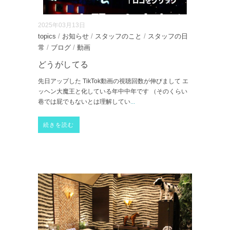
2025年03月13日
topics
/
お知らせ
/
スタッフのこと
/
スタッフの日
常
/
ブログ
/
動画
どうがしてる
先日アップした TikTok動画の視聴回数が伸びまして エ
ッヘン大魔王と化している年中中年です （そのくらい
巷では屁でもないとは理解してい
...
続きを読む