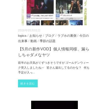
2026年05月01日
topics
/
お知らせ
/
ブログ
/
ラブホの裏側
/
今日の
出来事
/
動画
/
季節の話題
【5月の新作VOD】個人情報同様、漏ら
しちゃダメなヤツ
前半のお天気がぐずつきそうですが ゴールデンウィー
ク突入しましたね～ 皆さん遠出してるのかな？ 何も
予定が入っ
...
続きを読む