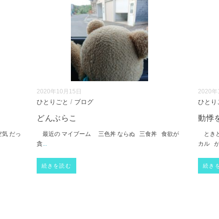
2020年10月15日
2020年
ひとりごと
/
ブログ
ひとり
どんぶらこ
動悸
空気 だっ
最近の マイブーム 三色丼 ならぬ 三食丼 食欲が
ときどき
貪
...
カル が
続きを読む
続き