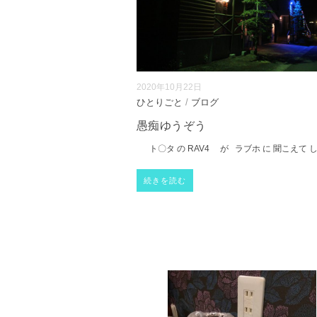
2020年10月22日
ひとりごと
/
ブログ
愚痴ゆうぞう
ト〇タ の RAV4 が ラブホ に 聞こえて 
続きを読む