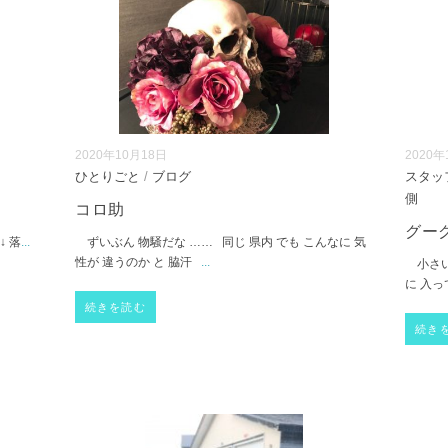
2020年10月18日
2020年
ひとりごと
/
ブログ
スタッ
側
コロ助
グー
↓ 落
...
ずいぶん 物騒だな …… 同じ 県内 でも こんなに 気
性が 違うのか と 脇汗
...
小さい
に 入っ
続きを読む
続き