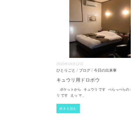
2020年10月12日
ひとりごと
/
ブログ
/
今日の出来事
キュウリ用ドロボウ
ポケットから キュウリ です ぺらっぺらの 
リ です えっ マ
...
続きを読む