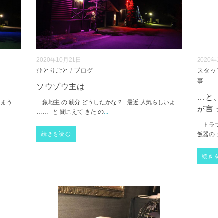
2020年10月21日
2020年
ひとりごと
/
ブログ
スタッ
事
ソウゾウ主は
…と
しまう
...
象地主 の 親分 どうしたかな？ 最近 人気らしいよ
が言
…… と 聞こえて きた の
...
トラブ
続きを読む
飯器の 
続き