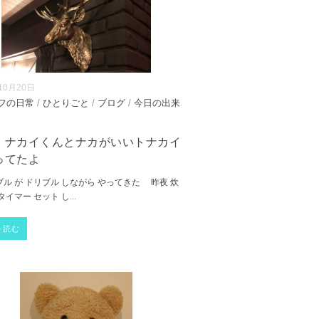
10月20日
フの日常
/
ひとりごと
/
ブログ
/
今日の出来
、ナカイくんとナカがいいトナカイ
ってたよ
ル が ドリブル しながら やってきた 昨夜 炊
タイマー セット し
...
を読む