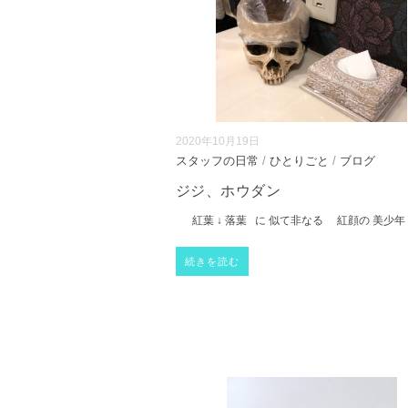
2020年10月19日
スタッフの日常
/
ひとりごと
/
ブログ
ジジ、ホウダン
紅葉 ↓ 落葉 に 似て非なる 紅顔の 美少年 
続きを読む