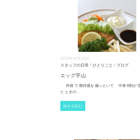
2020年10月16日
スタッフの日常
/
ひとりごと
/
ブログ
エッグ芋山
外袋 で 期待感を 煽っといて 中身 8割が 
た ときの
...
続きを読む