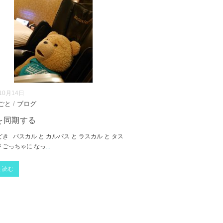
10月14日
ごと
/
ブログ
を同期する
 パスカル と カルパス と ラスカル と タス
 ごっちゃに なっ
...
を読む