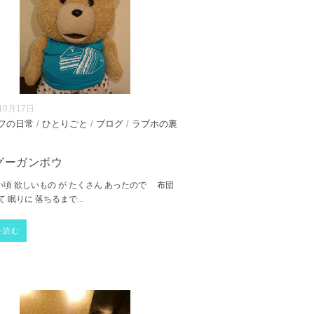
10月17日
フの日常
/
ひとりごと
/
ブログ
/
ラブホの裏
グーガンボウ
頃 欲しいもの が たくさん あったので 布団
て 眠りに 落ちるまで
...
を読む