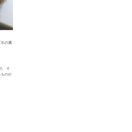
ブホの裏
た そ
ぃものが