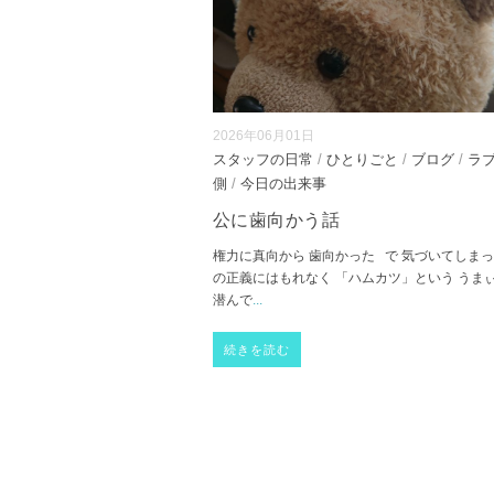
2026年06月01日
スタッフの日常
/
ひとりごと
/
ブログ
/
ラ
側
/
今日の出来事
公に歯向かう話
権力に真向から 歯向かった で 気づいてしまっ
の正義にはもれなく 「ハムカツ」という うま
潜んで
...
続きを読む