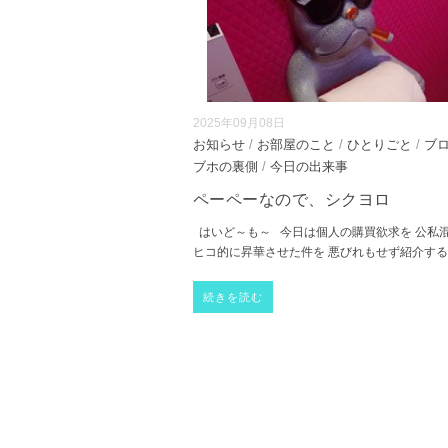
2025年09月08日
お知らせ
/
お部屋のこと
/
ひとりごと
/
ブ
ブホの裏側
/
今日の出来事
ペーペーなので、シクヨロ
はいど～も～ 今日は個人の購買欲求を 公私
ヒコ的に昇華させた件を 悪びれもせず紹介す
続きを読む