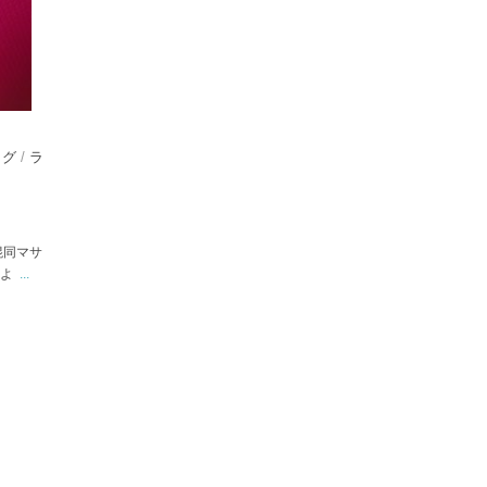
ログ
/
ラ
混同マサ
るよ
...