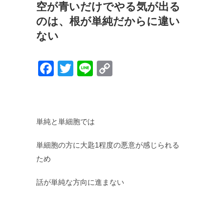
空が青いだけでやる気が出る
のは、根が単純だからに違い
ない
F
T
Li
C
a
wi
n
o
c
tt
e
p
e
er
y
単純と単細胞では
b
Li
o
n
単細胞の方に大匙1程度の悪意が感じられる
o
k
ため
k
話が単純な方向に進まない