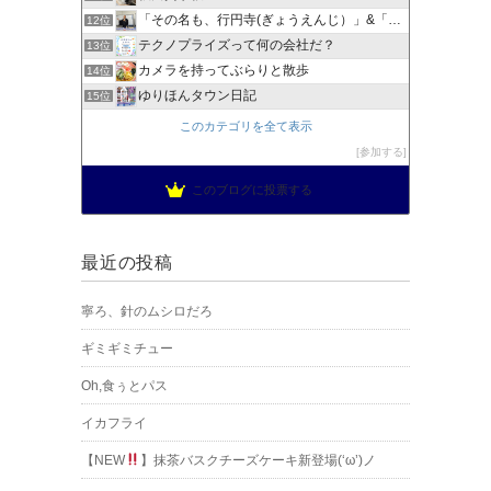
「その名も、行円寺(ぎょうえんじ）」&「その名も、明くん」
12位
テクノプライズって何の会社だ？
13位
カメラを持ってぶらりと散歩
14位
ゆりほんタウン日記
15位
このカテゴリを全て表示
参加する
このブログに投票する
最近の投稿
寧ろ、針のムシロだろ
ギミギミチュー
Oh,食ぅとパス
イカフライ
【NEW
】抹茶バスクチーズケーキ新登場(‘ω’)ノ