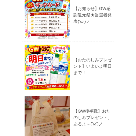
【お知らせ】GW感
謝還元祭★当選者発
表(‘ω’)ノ
【おたのしみプレゼ
ント】いよいよ明日
まで！
【GW後半戦】おた
のしみプレゼント、
あるよ～(‘ω’)ノ