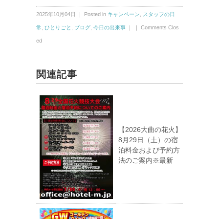
2025年10月04日 ｜ Posted in
キャンペーン
,
スタッフの日
常
,
ひとりごと
,
ブログ
,
今日の出来事
｜ ｜
Comments Clos
ed
関連記事
【2026大曲の花火】
8月29日（土）の宿
泊料金および予約方
法のご案内※最新