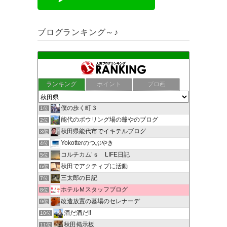
ブログランキング～♪
ランキング
ポイント
ブロ画
僕の歩く町３
1位
能代のボウリング場の爺やのブログ
2位
秋田県能代市でイキテルブログ
3位
Yokotterのつぶやき
4位
コルチカム’ｓ LIFE日記
5位
秋田でアクティブに活動
6位
三太郎の日記
7位
ホテルＭスタッフブログ
8位
改造放置の墓場のセレナーデ
9位
酒だ酒だ!!
10位
秋田掲示板
11位