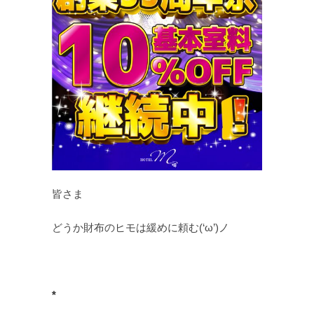
皆さま
どうか財布のヒモは緩めに頼む(‘ω’)ノ
*