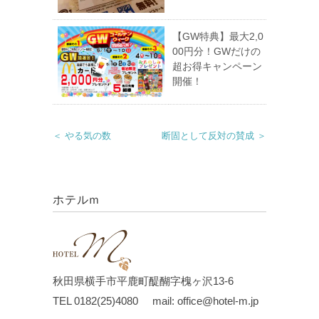
【GW特典】最大2,0
00円分！GWだけの
超お得キャンペーン
開催！
＜ やる気の数
断固として反対の賛成 ＞
ホテルｍ
秋田県横手市平鹿町醍醐字槐ヶ沢13-6
TEL 0182(25)4080 mail: office@hotel-m.jp