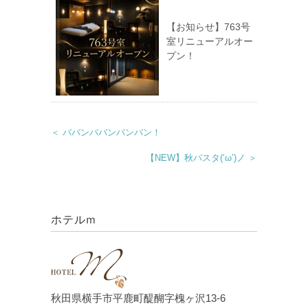
【お知らせ】763号
室リニューアルオー
プン！
＜ ババンババンバンバン！
【NEW】秋パスタ(‘ω’)ノ ＞
ホテルｍ
秋田県横手市平鹿町醍醐字槐ヶ沢13-6