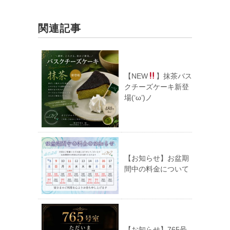
関連記事
【NEW
】抹茶バス
クチーズケーキ新登
場(‘ω’)ノ
【お知らせ】お盆期
間中の料金について
【お知らせ】765号