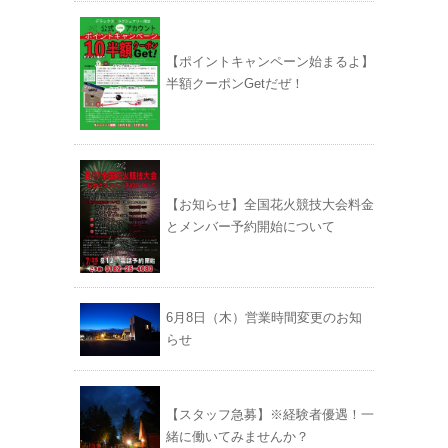
【ポイントキャンペーン始まるよ】
半額クーポンGetだぜ！
【お知らせ】全国花火競技大会料金
とメンバー予約開始について
6月8日（木）営業時間変更のお知
らせ
【スタッフ急募】※経験者優遇！一
緒に働いてみませんか？