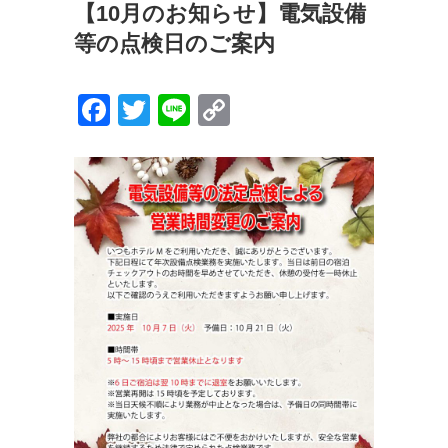
【10月のお知らせ】電気設備
等の点検日のご案内
F
T
Li
C
a
wi
n
o
c
tt
e
p
e
er
y
b
Li
o
n
o
k
k