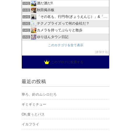
酒だ酒だ!!
10位
秋田掲示板
11位
「その名も、行円寺(ぎょうえんじ）」&「その名も、明くん」
12位
テクノプライズって何の会社だ？
13位
カメラを持ってぶらりと散歩
14位
ゆりほんタウン日記
15位
このカテゴリを全て表示
参加する
このブログに投票する
最近の投稿
寧ろ、針のムシロだろ
ギミギミチュー
Oh,食ぅとパス
イカフライ