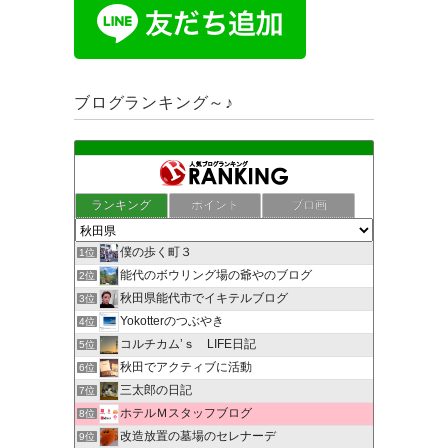
ブログランキング～♪
ランキング
ポイント
ブロ画
僕の歩く町３
1位
能代のボウリング場の爺やのブログ
2位
秋田県能代市でイキテルブログ
3位
Yokotterのつぶやき
4位
コルチカム’ｓ LIFE日記
5位
秋田でアクティブに活動
6位
三太郎の日記
7位
ホテルＭスタッフブログ
8位
改造放置の墓場のセレナーデ
9位